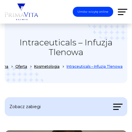
Umów wizytę online
Intraceuticals – Infuzja
Tlenowa
łówna
Oferta
Kosmetologia
Intraceuticals – Infuzja Tlenowa
Zobacz zabiegi